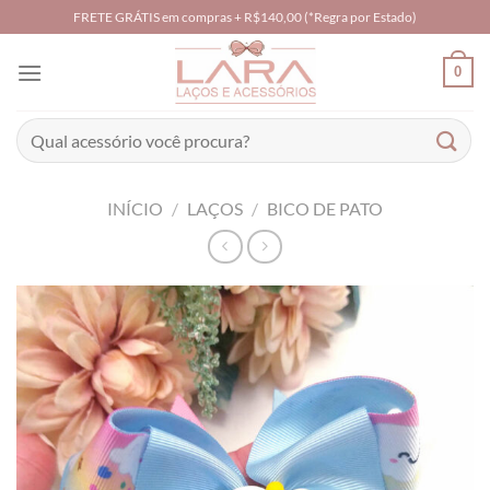
Skip
FRETE GRÁTIS em compras + R$140,00 (*Regra por Estado)
to
content
0
Pesquisar
por:
INÍCIO
/
LAÇOS
/
BICO DE PATO