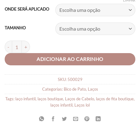
range:
LIMPAR
R$19,90
ONDE SERÁ APLICADO
through
R$23,90
TAMANHO
LAÇO DE FITA NUVEM quantidade
ADICIONAR AO CARRINHO
SKU:
500029
Categorias:
Bico de Pato
,
Laços
Tags:
laço infantil
,
laços boutique
,
Laços de Cabelo
,
laços de fita boutique
,
laços infantil
,
Laços lol