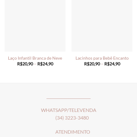
Laço Infantil Branca de Neve
Lacinhos para Bebê Encanto
Price
Price
R$
20,90
–
R$
24,90
R$
20,90
–
R$
24,90
range:
range:
R$20,90
R$20,90
through
through
R$24,90
R$24,90
________________________
WHATSAPP/TELEVENDA
(34) 3223-3480
ATENDIMENTO