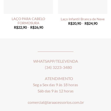
LAÇO PARA CABELO
Laço Infantil Branca de Neve
FORMOSURA
Price
R$
20,90
–
R$
24,90
range:
Price
R$
22,90
–
R$
26,90
R$20,90
range:
through
R$22,90
R$24,90
through
R$26,90
________________________
WHATSAPP/TELEVENDA
(34) 3223-3480
ATENDIMENTO
Seg a Sex das 9 às 18 horas
Sáb das 9 às 12 horas
comercial@laraacessorios.com.br