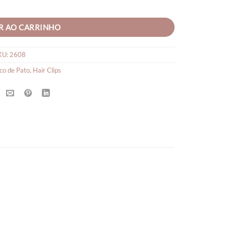
R AO CARRINHO
KU:
2608
co de Pato
,
Hair Clips