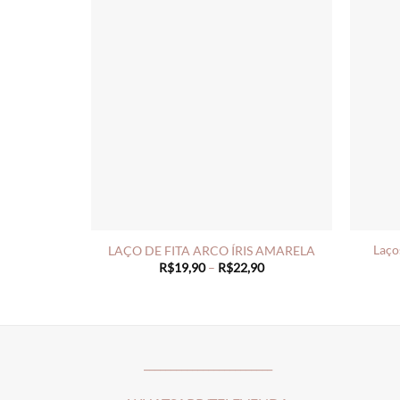
Laço
LAÇO DE FITA ARCO ÍRIS AMARELA
Price
R$
19,90
–
R$
22,90
range:
R$19,90
through
R$22,90
________________________