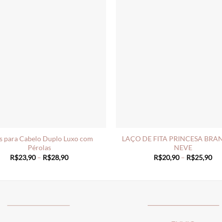
s para Cabelo Duplo Luxo com
LAÇO DE FITA PRINCESA BRA
Pérolas
NEVE
Price
Pri
R$
23,90
–
R$
28,90
R$
20,90
–
R$
25,90
range:
ran
R$23,90
R$
through
th
R$28,90
R$
_____________________
________________________