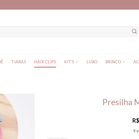
BÊ
TIARAS
HAIR CLIPS
KIT’S
LUXO
BRINCO
AC
Presilha 
R
9 