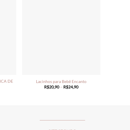
NCA DE
Lacinhos para Bebê Encanto
Price
R$
20,90
–
R$
24,90
range:
ce
R$20,90
ge:
through
20,90
R$24,90
rough
25,90
__________________________