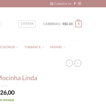
Cadastre-se
ENTRAR
CARRINHO /
R$
0,00
0
ESSÓRIOS
TURBANTE
MAMÃE
Mocinha Linda
26,00
$
em estoque