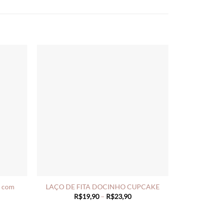
o com
LAÇO DE FITA DOCINHO CUPCAKE
Price
R$
19,90
–
R$
23,90
range:
ce
R$19,90
ge:
through
23,90