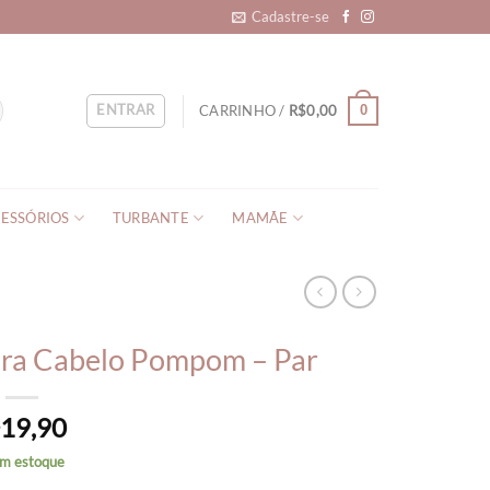
Cadastre-se
ENTRAR
CARRINHO /
R$
0,00
0
ESSÓRIOS
TURBANTE
MAMÃE
para Cabelo Pompom – Par
19,90
$
em estoque