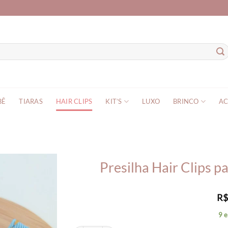
BÊ
TIARAS
HAIR CLIPS
KIT’S
LUXO
BRINCO
AC
Presilha Hair Clips 
R
9 