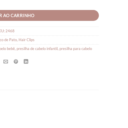
uantidade
R AO CARRINHO
KU:
2468
co de Pato
,
Hair Clips
abelo bebê
,
presilha de cabelo infantil
,
presilha para cabelo