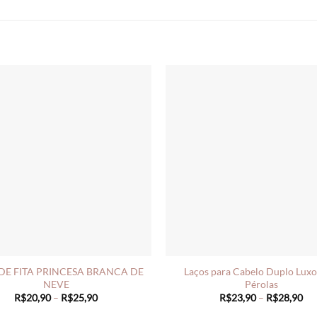
DE FITA PRINCESA BRANCA DE
Laços para Cabelo Duplo Lux
NEVE
Pérolas
Price
Pri
R$
20,90
–
R$
25,90
R$
23,90
–
R$
28,90
range:
ran
R$20,90
R$