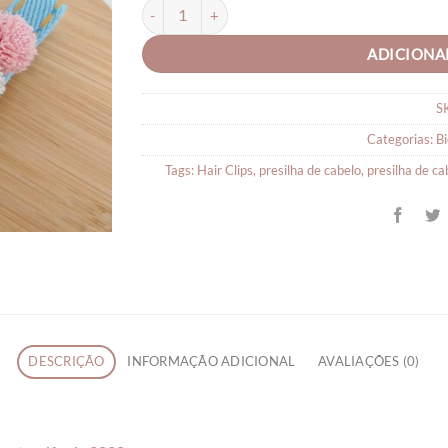
Presilha Hair Clips para Cabelo Pompom - Par q
ADICIONA
S
Categorias:
Bi
Tags:
Hair Clips
,
presilha de cabelo
,
presilha de c
DESCRIÇÃO
INFORMAÇÃO ADICIONAL
AVALIAÇÕES (0)