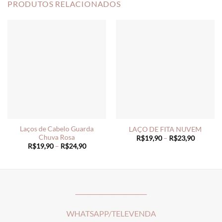
PRODUTOS RELACIONADOS
Laços de Cabelo Guarda
LAÇO DE FITA NUVEM
Chuva Rosa
Price
R$
19,90
–
R$
23,90
range:
Price
R$
19,90
–
R$
24,90
R$19,90
range:
through
R$19,90
R$23,90
through
R$24,90
________________________
WHATSAPP/TELEVENDA