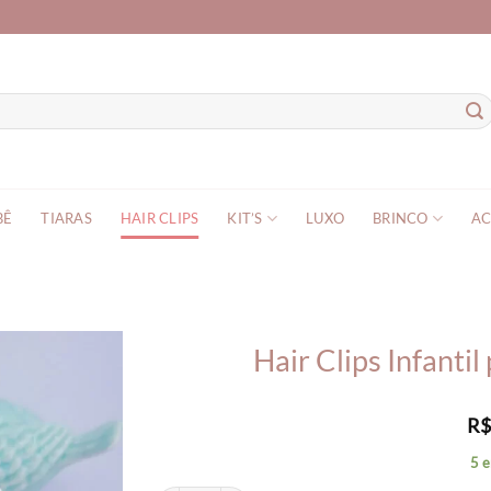
BÊ
TIARAS
HAIR CLIPS
KIT’S
LUXO
BRINCO
AC
Hair Clips Infantil
R
5 