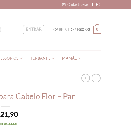
Cadastre-se
ENTRAR
CARRINHO /
R$
0,00
0
ESSÓRIOS
TURBANTE
MAMÃE
 para Cabelo Flor – Par
21,90
$
em estoque