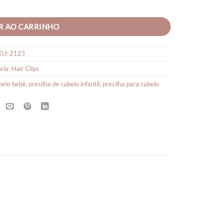
ade
R AO CARRINHO
KU:
2123
ria:
Hair Clips
abelo bebê
,
presilha de cabelo infantil
,
presilha para cabelo