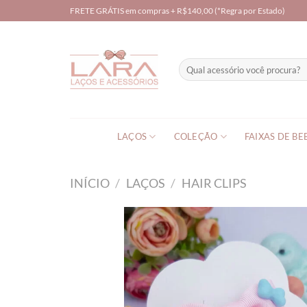
Skip
FRETE GRÁTIS em compras + R$140,00 (*Regra por Estado)
to
content
Pesquisar
por:
LAÇOS
COLEÇÃO
FAIXAS DE BE
INÍCIO
/
LAÇOS
/
HAIR CLIPS