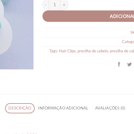
Hair Clips Infantil para Cabelo Flor - Par quantid
ADICIONA
S
Catego
Tags:
Hair Clips
,
presilha de cabelo
,
presilha de c
DESCRIÇÃO
INFORMAÇÃO ADICIONAL
AVALIAÇÕES (0)