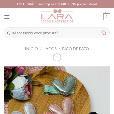
Skip
FRETE GRÁTIS em compras + R$140,00 (*Regra por Estado)
to
content
0
Pesquisar
por:
INÍCIO
/
LAÇOS
/
BICO DE PATO