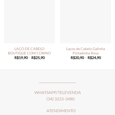
LAÇO DE CABELO
Laços de Cabelo Galinha
BOUTIQUE COM CORINO
Pintadinha Rosa
Price
Price
R$
19,90
–
R$
25,90
R$
20,90
–
R$
24,90
range:
range:
R$19,90
R$20,90
through
through
R$25,90
R$24,90
________________________
WHATSAPP/TELEVENDA
(34) 3223-3480
ATENDIMENTO