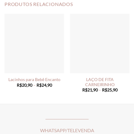
PRODUTOS RELACIONADOS
LAÇO DE FITA
Lacinhos para Bebê Encanto
CARNEIRINHO
Price
R$
20,90
–
R$
24,90
range:
Price
R$
21,90
–
R$
25,90
R$20,90
range:
through
R$21,90
R$24,90
through
R$25,90
________________________
WHATSAPP/TELEVENDA