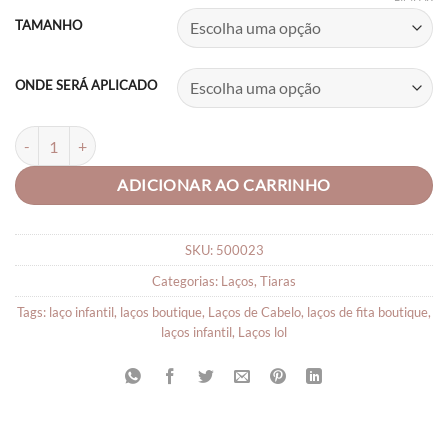
R$18,90
TAMANHO
through
R$24,90
ONDE SERÁ APLICADO
LAÇO INFANTIL BOUTIQUE FITA PARIS quantidade
ADICIONAR AO CARRINHO
SKU:
500023
Categorias:
Laços
,
Tiaras
Tags:
laço infantil
,
laços boutique
,
Laços de Cabelo
,
laços de fita boutique
,
laços infantil
,
Laços lol