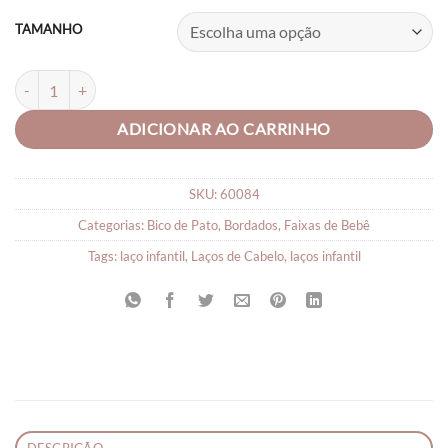
R$29,90
TAMANHO
LAÇO DE FITA PARA CABELO PARIS BORDADO quantidade
ADICIONAR AO CARRINHO
SKU:
60084
Categorias:
Bico de Pato
,
Bordados
,
Faixas de Bebê
Tags:
laço infantil
,
Laços de Cabelo
,
laços infantil
DESCRIÇÃO