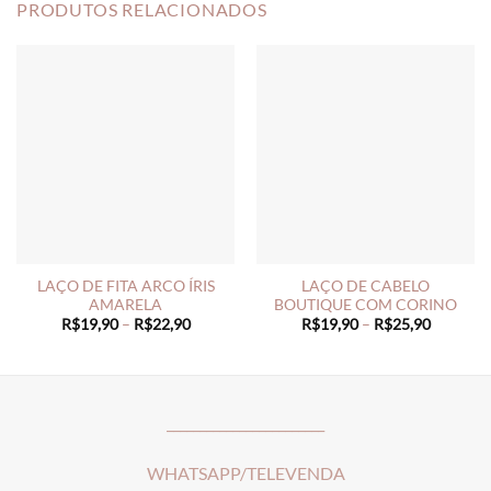
PRODUTOS RELACIONADOS
LAÇO DE FITA ARCO ÍRIS
LAÇO DE CABELO
AMARELA
BOUTIQUE COM CORINO
Price
Price
R$
19,90
–
R$
22,90
R$
19,90
–
R$
25,90
range:
range:
R$19,90
R$19,90
through
through
R$22,90
R$25,90
________________________
WHATSAPP/TELEVENDA