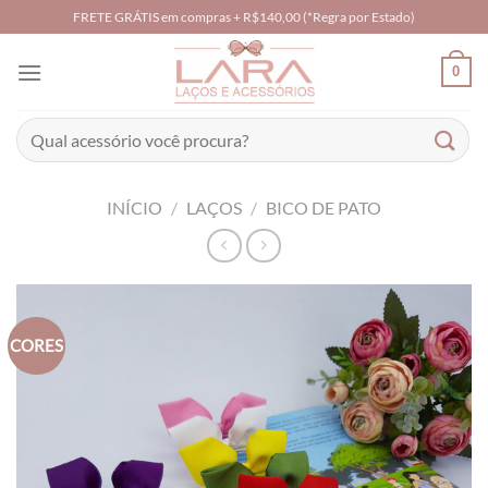
Skip
FRETE GRÁTIS em compras + R$140,00 (*Regra por Estado)
to
content
0
Pesquisar
por:
INÍCIO
/
LAÇOS
/
BICO DE PATO
CORES