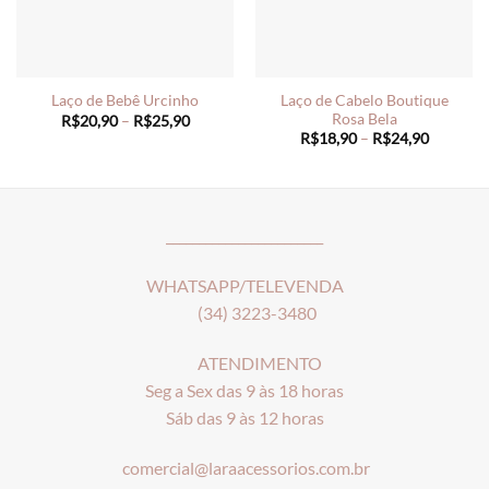
Laço de Cabelo Boutique
Laço de Bebê Urcinho
Rosa Bela
Price
R$
20,90
–
R$
25,90
range:
Price
R$
18,90
–
R$
24,90
R$20,90
range:
through
R$18,90
R$25,90
through
R$24,90
________________________
WHATSAPP/TELEVENDA
(34) 3223-3480
ATENDIMENTO
Seg a Sex das 9 às 18 horas
Sáb das 9 às 12 horas
comercial@laraacessorios.com.br