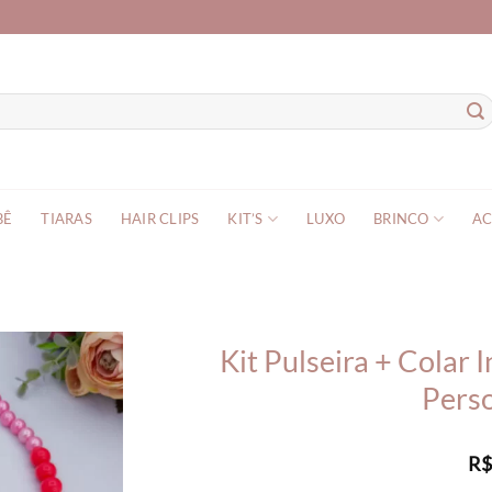
BÊ
TIARAS
HAIR CLIPS
KIT’S
LUXO
BRINCO
AC
Kit Pulseira + Colar
Pers
R