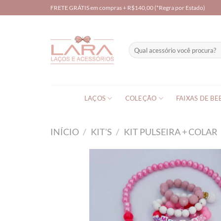
Skip
FRETE GRÁTIS em compras + R$140,00 (*Regra por Estado)
to
content
Pesquisar
por:
LAÇOS
COLEÇÃO
FAIXAS DE BE
INÍCIO
/
KIT'S
/
KIT PULSEIRA + COLAR