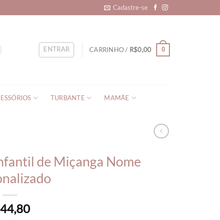
Cadastre-se
ENTRAR
CARRINHO /
R$
0,00
0
ESSÓRIOS
TURBANTE
MAMÃE
 Infantil de Miçanga Nome
onalizado
44,80
$