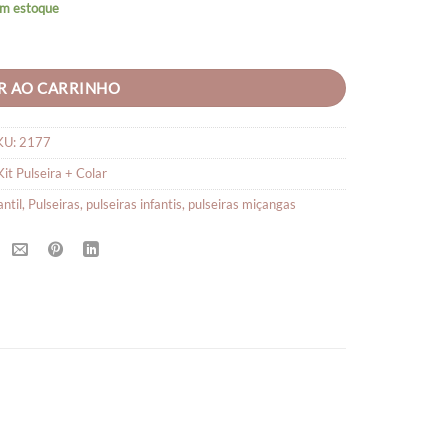
em estoque
ersonalizado quantidade
R AO CARRINHO
KU:
2177
Kit Pulseira + Colar
antil
,
Pulseiras
,
pulseiras infantis
,
pulseiras miçangas