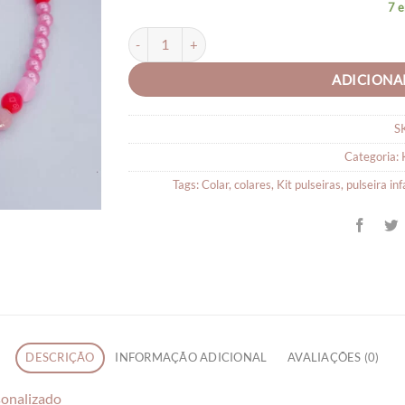
7 
Kit Pulseira + Colar Infantil de Miçanga Nome P
ADICIONA
S
Categoria:
Tags:
Colar
,
colares
,
Kit pulseiras
,
pulseira inf
DESCRIÇÃO
INFORMAÇÃO ADICIONAL
AVALIAÇÕES (0)
sonalizado