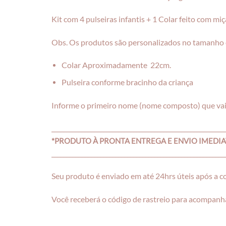
Kit com 4 pulseiras infantis + 1 Colar feito com miça
Obs. Os produtos são personalizados no tamanho e
Colar Aproximadamente 22cm.
Pulseira conforme bracinho da criança
Informe o primeiro nome (nome composto) que vai 
_________________________________________________________
*PRODUTO À PRONTA ENTREGA E ENVIO IMEDI
_________________________________________________________
Seu produto é enviado em até 24hrs úteis após a 
Você receberá o código de rastreio para acompanha