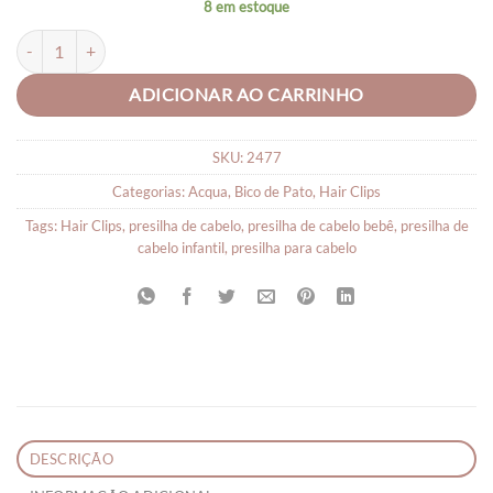
8 em estoque
Kit Laço Piscina e Tiara Fundo do Mar quantidade
ADICIONAR AO CARRINHO
SKU:
2477
Categorias:
Acqua
,
Bico de Pato
,
Hair Clips
Tags:
Hair Clips
,
presilha de cabelo
,
presilha de cabelo bebê
,
presilha de
cabelo infantil
,
presilha para cabelo
DESCRIÇÃO