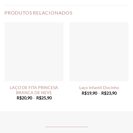
PRODUTOS RELACIONADOS
LAÇO DE FITA PRINCESA
Laço Infantil Docinho
BRANCA DE NEVE
Price
R$
19,90
–
R$
23,90
range:
Price
R$
20,90
–
R$
25,90
R$19,90
range:
through
R$20,90
R$23,90
through
R$25,90
________________________