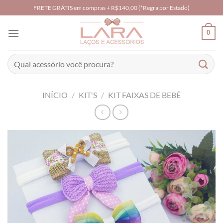
Skip
FRETE GRÁTIS em compras + R$140,00 (*Regra por Estado)
to
content
0
Pesquisar
por:
INÍCIO
/
KIT'S
/
KIT FAIXAS DE BEBÊ