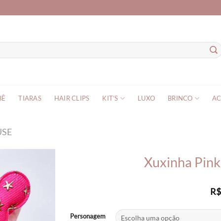
BÊ
TIARAS
HAIR CLIPS
KIT’S
LUXO
BRINCO
AC
USE
Xuxinha Pink
R
Personagem