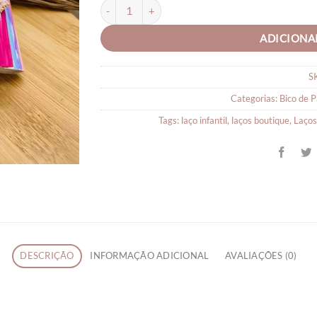
Xuxinha Barbie de lonita menina quantidade
ADICIONA
S
Categorias:
Bico de P
Tags:
laço infantil
,
laços boutique
,
Laços
DESCRIÇÃO
INFORMAÇÃO ADICIONAL
AVALIAÇÕES (0)