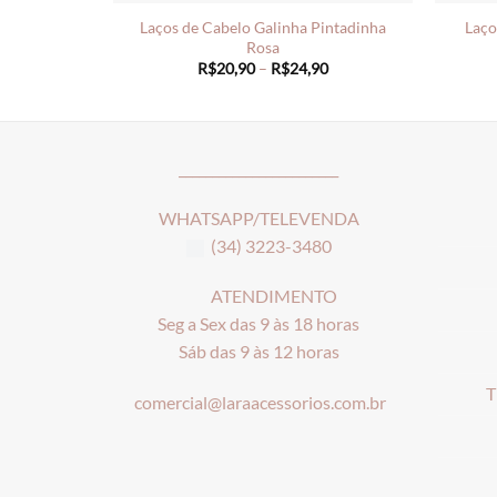
Laços de Cabelo Galinha Pintadinha
Laço
Rosa
Price
R$
20,90
–
R$
24,90
range:
R$20,90
through
R$24,90
________________________
WHATSAPP/TELEVENDA
(34) 3223-3480
ATENDIMENTO
Seg a Sex das 9 às 18 horas
Sáb das 9 às 12 horas
T
comercial@laraacessorios.com.br