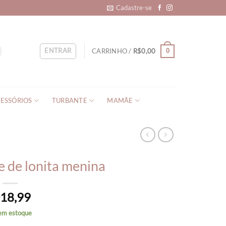
Cadastre-se
ENTRAR
CARRINHO /
R$
0,00
0
ESSÓRIOS
TURBANTE
MAMÃE
e de lonita menina
18,99
$
em estoque