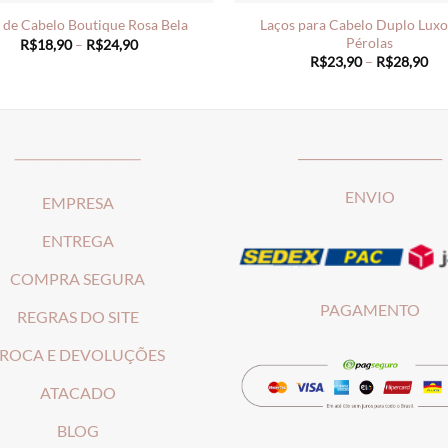
Laços para Cabelo Duplo Lux
 de Cabelo Boutique Rosa Bela
Pérolas
Price
R$
18,90
–
R$
24,90
range:
Pri
R$
23,90
–
R$
28,90
R$18,90
ran
through
R$
R$24,90
th
R$
_____________________
________________________
ENVIO
EMPRESA
ENTREGA
COMPRA SEGURA
PAGAMENTO
REGRAS DO SITE
ROCA E DEVOLUÇÕES
ATACADO
BLOG