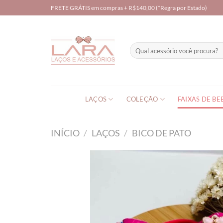
Skip
FRETE GRÁTIS em compras + R$140,00 (*Regra por Estado)
to
content
Pesquisar
por:
LAÇOS
COLEÇÃO
FAIXAS DE BE
INÍCIO
/
LAÇOS
/
BICO DE PATO