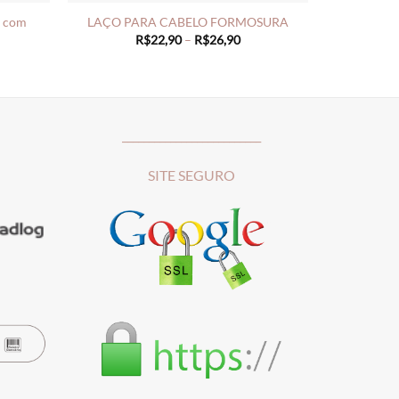
o com
LAÇO PARA CABELO FORMOSURA
Price
R$
22,90
–
R$
26,90
range:
ce
R$22,90
ge:
through
23,90
R$26,90
rough
28,90
__________________________
SITE SEGURO