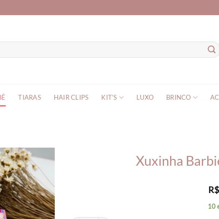
BÊ
TIARAS
HAIR CLIPS
KIT’S
LUXO
BRINCO
AC
Xuxinha Barbi
R
10 