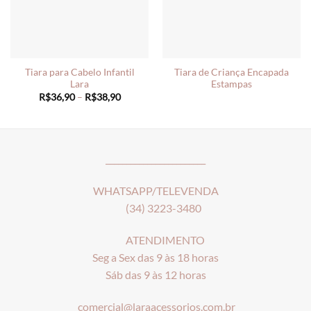
Tiara para Cabelo Infantil
Tiara de Criança Encapada
Lara
Estampas
Price
R$
36,90
–
R$
38,90
range:
R$36,90
through
R$38,90
________________________
WHATSAPP/TELEVENDA
(34) 3223-3480
ATENDIMENTO
Seg a Sex das 9 às 18 horas
Sáb das 9 às 12 horas
comercial@laraacessorios.com.br