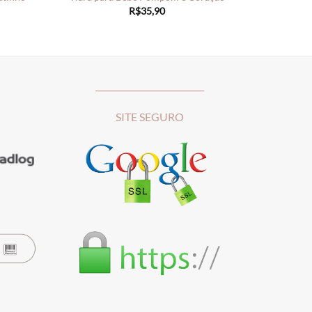
R$
35,90
__________________________
SITE SEGURO