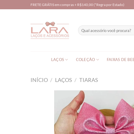
Skip
FRETE GRÁTIS em compras + R$140,00 (*Regra por Estado)
to
content
Pesquisar
por:
LAÇOS
COLEÇÃO
FAIXAS DE BE
INÍCIO
/
LAÇOS
/
TIARAS