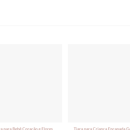
Tiara para Criança Encapada G
ra para Bebê Coração e Flores