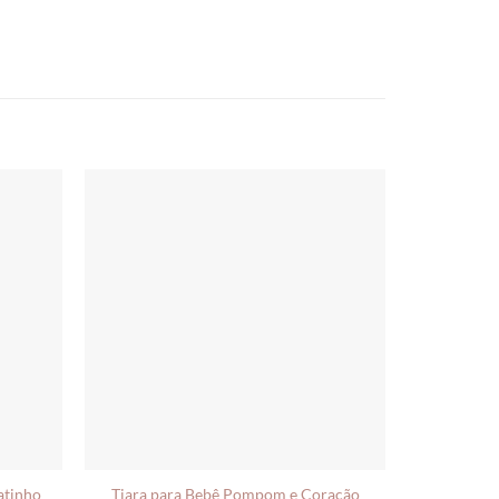
atinho
Tiara para Bebê Pompom e Coração