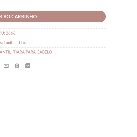
A quantidade
R AO CARRINHO
KU:
2666
s:
Lonitas
,
Tiaras
FANTIL
,
TIARA PARA CABELO