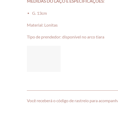
MEDIDAS DO LAÇ
O E ESPECIFICAÇÕES:
G. 13cm
Material: Lonitas
Tipo de prendedor: disponível no arco tiara
_________________________________________________________
Você receberá o código de rastreio para acompanha