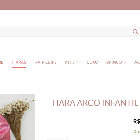
BÊ
TIARAS
HAIR CLIPS
KIT’S
LUXO
BRINCO
AC
TIARA ARCO INFANTIL
R
4 