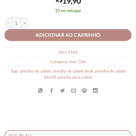
19,90
R$
10 em estoque
Presilha para Cabelo Infantil Cata Vento - Par quantidade
ADICIONAR AO CARRINHO
SKU:
1969
Categoria:
Hair Clips
Tags:
presilha de cabelo
,
presilha de cabelo bebê
,
presilha de cabelo
infantil
,
presilha para cabelo
DESCRIÇÃO