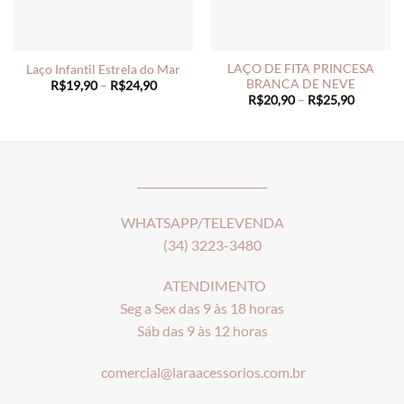
LAÇO DE FITA PRINCESA
Laço Infantil Estrela do Mar
BRANCA DE NEVE
Price
R$
19,90
–
R$
24,90
range:
Price
R$
20,90
–
R$
25,90
R$19,90
range:
through
R$20,90
R$24,90
through
R$25,90
________________________
WHATSAPP/TELEVENDA
(34) 3223-3480
ATENDIMENTO
Seg a Sex das 9 às 18 horas
Sáb das 9 às 12 horas
comercial@laraacessorios.com.br