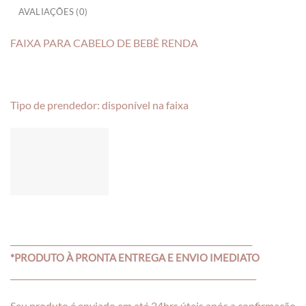
AVALIAÇÕES (0)
FAIXA PARA CABELO DE BEBÊ RENDA
Tipo de prendedor: disponível na faixa
___________________________________________________________
*PRODUTO À PRONTA ENTREGA E ENVIO IMEDIATO
____________________________________________________________
Seu produto é enviado em até 24hrs úteis após a confirmação