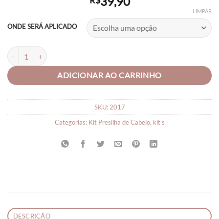
39,90
R$
LIMPAR
ONDE SERÁ APLICADO
Laços para Cabelo para Bebe Laço de Cabelo Lindo C/05 Unid quantid
ADICIONAR AO CARRINHO
SKU:
2017
Categorias:
Kit Presilha de Cabelo
,
kit's
DESCRIÇÃO