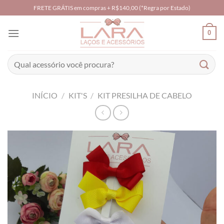
Skip
FRETE GRÁTIS em compras + R$140,00 (*Regra por Estado)
to
content
0
Pesquisar
por:
INÍCIO
/
KIT'S
/
KIT PRESILHA DE CABELO