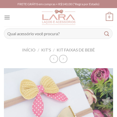
Skip
FRETE GRÁTIS em compras + R$140,00 (*Regra por Estado)
to
content
0
Pesquisar
por:
INÍCIO
/
KIT'S
/
KIT FAIXAS DE BEBÊ