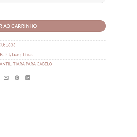
through
R$35,90
ntidade
R AO CARRINHO
KU:
1833
Ballet
,
Luxo
,
Tiaras
FANTIL
,
TIARA PARA CABELO