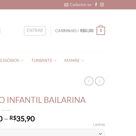
Cadastre-se
ENTRAR
CARRINHO /
R$
0,00
0
ESSÓRIOS
TURBANTE
MAMÃE
O INFANTIL BAILARINA
Price
0
–
35,90
R$
range:
LIMPAR
R$32,90