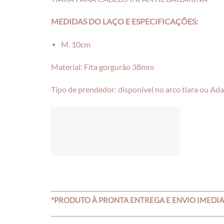
MEDIDAS DO LAÇO E ESPECIFICAÇÕES:
M. 10cm
Material: Fita gorgurão 38mm
Tipo de prendedor: disponível no arco tiara ou Ad
_________________________________________________________
*PRODUTO À PRONTA ENTREGA E ENVIO IMEDI
_________________________________________________________