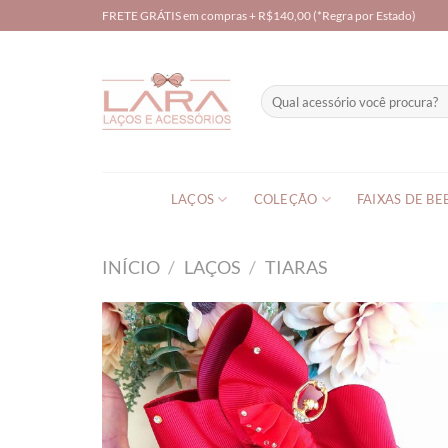
Skip
FRETE GRÁTIS em compras + R$140,00 (*Regra por Estado)
to
content
Pesquisar
por:
LAÇOS
COLEÇÃO
FAIXAS DE BE
INÍCIO
/
LAÇOS
/
TIARAS