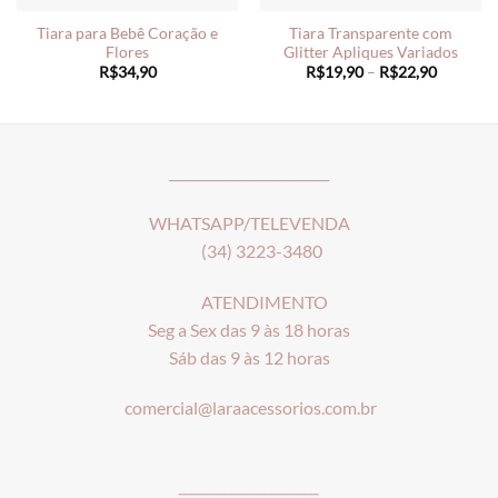
Tiara para Bebê Coração e
Tiara Transparente com
Flores
Glitter Apliques Variados
Price
R$
34,90
R$
19,90
–
R$
22,90
range:
R$19,90
through
R$22,90
________________________
WHATSAPP/TELEVENDA
(34) 3223-3480
ATENDIMENTO
Seg a Sex das 9 às 18 horas
Sáb das 9 às 12 horas
comercial@laraacessorios.com.br
_____________________