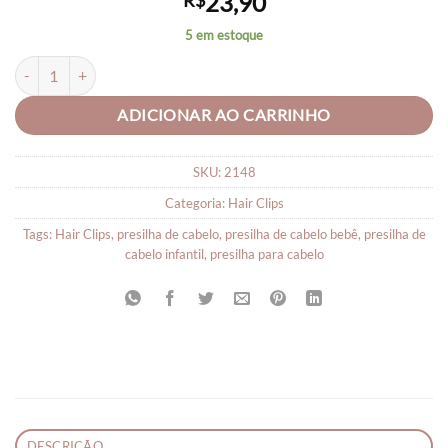
23,90
R$
5 em estoque
Presilhas de Cabelo Infantil Hair Clips Variados - Trio quantidade
ADICIONAR AO CARRINHO
SKU:
2148
Categoria:
Hair Clips
Tags:
Hair Clips
,
presilha de cabelo
,
presilha de cabelo bebê
,
presilha de
cabelo infantil
,
presilha para cabelo
DESCRIÇÃO