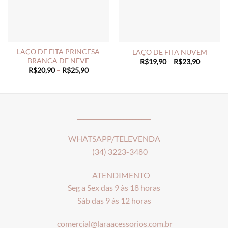
LAÇO DE FITA PRINCESA
LAÇO DE FITA NUVEM
BRANCA DE NEVE
Price
R$
19,90
–
R$
23,90
range:
Price
R$
20,90
–
R$
25,90
R$19,90
range:
through
R$20,90
R$23,90
through
R$25,90
________________________
WHATSAPP/TELEVENDA
(34) 3223-3480
ATENDIMENTO
Seg a Sex das 9 às 18 horas
Sáb das 9 às 12 horas
comercial@laraacessorios.com.br