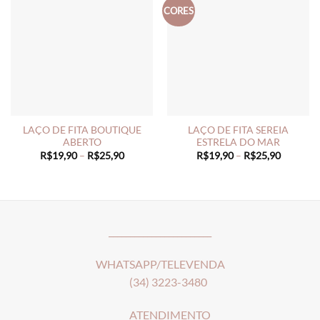
CORES
LAÇO DE FITA BOUTIQUE
LAÇO DE FITA SEREIA
ABERTO
ESTRELA DO MAR
Price
Price
R$
19,90
–
R$
25,90
R$
19,90
–
R$
25,90
range:
range:
R$19,90
R$19,90
through
through
R$25,90
R$25,90
________________________
WHATSAPP/TELEVENDA
(34) 3223-3480
ATENDIMENTO