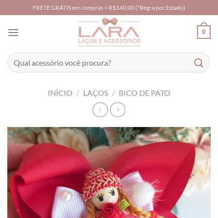
Skip
FRETE GRÁTIS em compras + R$140,00 (*Regra por Estado)
to
content
0
Pesquisar
por:
INÍCIO
/
LAÇOS
/
BICO DE PATO