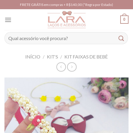
Skip
FRETE GRÁTIS em compras + R$140,00 (*Regra por Estado)
to
content
0
Pesquisar
por:
INÍCIO
/
KIT'S
/
KIT FAIXAS DE BEBÊ