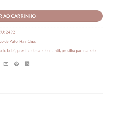
de
R AO CARRINHO
KU:
2492
co de Pato
,
Hair Clips
abelo bebê
,
presilha de cabelo infantil
,
presilha para cabelo