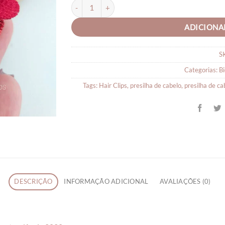
Hair Clips Flor e Chaton Brilhante - Par quantida
ADICIONA
S
Categorias:
Bi
Tags:
Hair Clips
,
presilha de cabelo
,
presilha de c
DESCRIÇÃO
INFORMAÇÃO ADICIONAL
AVALIAÇÕES (0)