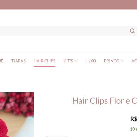
BÊ
TIARAS
HAIR CLIPS
KIT’S
LUXO
BRINCO
AC
Hair Clips Flor e 
R
10 