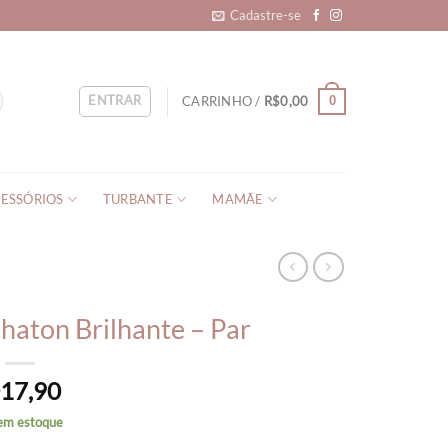
Cadastre-se
ENTRAR
CARRINHO /
R$
0,00
0
ESSÓRIOS
TURBANTE
MAMÃE
Chaton Brilhante – Par
17,90
$
em estoque