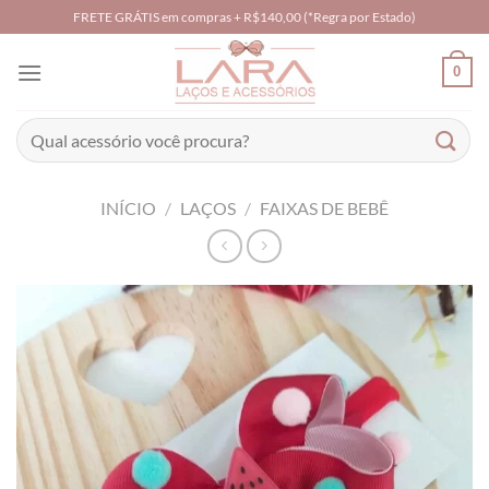
Skip
FRETE GRÁTIS em compras + R$140,00 (*Regra por Estado)
to
content
0
Pesquisar
por:
INÍCIO
/
LAÇOS
/
FAIXAS DE BEBÊ