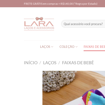
Skip
FRETE GRÁTIS em compras + R$140,00 (*Regra por Estado)
to
content
Pesquisar
por:
LAÇOS
COLEÇÃO
FAIXAS DE BE
INÍCIO
/
LAÇOS
/
FAIXAS DE BEBÊ