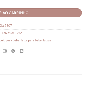
R AO CARRINHO
KU:
2607
a:
Faixas de Bebê
abelo para bebe
,
faixa para bebe
,
faixas