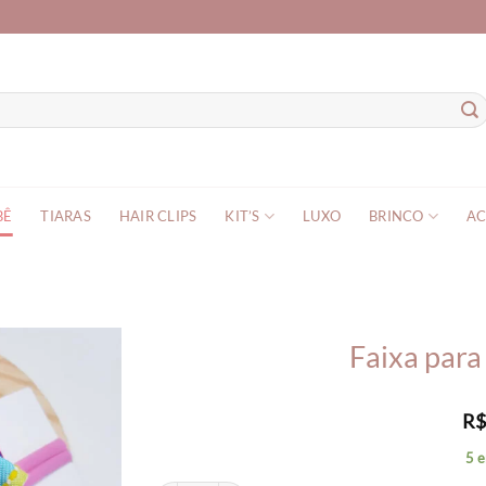
BÊ
TIARAS
HAIR CLIPS
KIT’S
LUXO
BRINCO
AC
Faixa para
R
5 