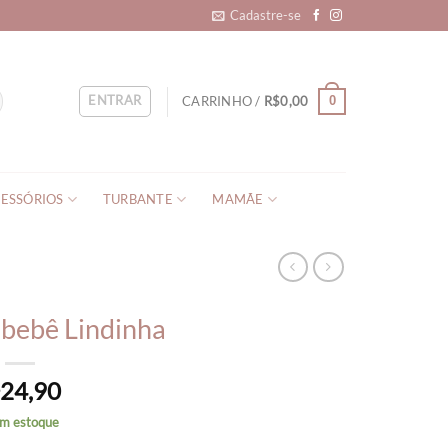
Cadastre-se
ENTRAR
CARRINHO /
R$
0,00
0
ESSÓRIOS
TURBANTE
MAMÃE
 bebê Lindinha
24,90
$
em estoque