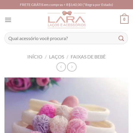
Skip
FRETE GRÁTIS em compras + R$140,00 (*Regra por Estado)
to
content
0
Pesquisar
por:
INÍCIO
/
LAÇOS
/
FAIXAS DE BEBÊ