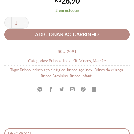
28,90
R$
2 em estoque
Conjunto 2 Brinco de Aço Inox Cirúrgico Borboleta e Maça quantidad
ADICIONAR AO CARRINHO
SKU:
2091
Categorias:
Brincos
,
Inox
,
Kit Brincos
,
Mamãe
Tags:
Brinco
,
brinco aço cirúrgico
,
brinco aço inox
,
Brinco de criança
,
Brinco Feminino
,
Brinco Infantil
DESCRIÇÃO