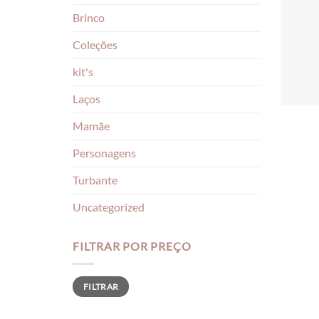
Brinco
Coleções
kit's
Laços
Mamãe
Personagens
Turbante
Uncategorized
FILTRAR POR PREÇO
Preço
Preço
FILTRAR
mínimo
máximo