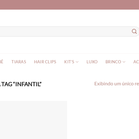
BÊ
TIARAS
HAIR CLIPS
KIT’S
LUXO
BRINCO
AC
AG “INFANTIL”
Exibindo um único r