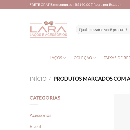
Skip
FRETE GRÁTIS em compras + R$140,00 (*Regra por Estado)
to
content
Pesquisar
por:
LAÇOS
COLEÇÃO
FAIXAS DE BE
INÍCIO
/
PRODUTOS MARCADOS COM A T
CATEGORIAS
Acessórios
Brasil