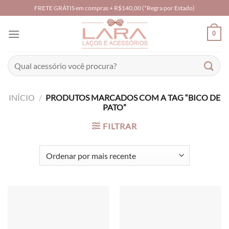
Skip
FRETE GRÁTIS em compras + R$140,00 (*Regra por Estado)
to
content
0
Pesquisar
por:
INÍCIO
/
PRODUTOS MARCADOS COM A TAG “BICO DE
PATO”
FILTRAR