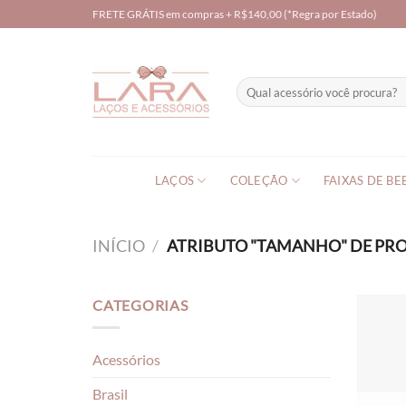
Skip
FRETE GRÁTIS em compras + R$140,00 (*Regra por Estado)
to
content
Pesquisar
por:
LAÇOS
COLEÇÃO
FAIXAS DE BE
INÍCIO
/
ATRIBUTO "TAMANHO" DE P
CATEGORIAS
Acessórios
Brasil