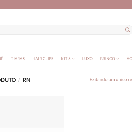
BÊ
TIARAS
HAIR CLIPS
KIT’S
LUXO
BRINCO
AC
RODUTO
/
RN
Exibindo um único r