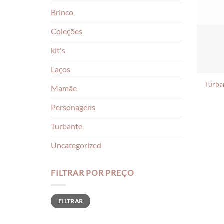
Brinco
Coleções
kit's
Laços
Turban
Mamãe
Personagens
Turbante
Uncategorized
FILTRAR POR PREÇO
Preço
Preço
FILTRAR
mínimo
máximo