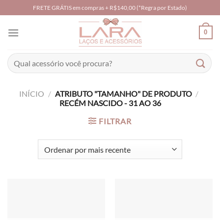
Skip
FRETE GRÁTIS em compras + R$140,00 (*Regra por Estado)
to
content
0
Pesquisar
por:
INÍCIO
/
ATRIBUTO "TAMANHO" DE PRODUTO
/
RECÉM NASCIDO - 31 AO 36
FILTRAR