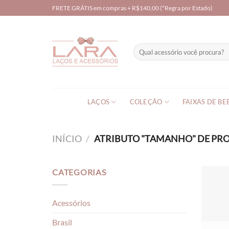
Skip
FRETE GRÁTIS em compras + R$140,00 (*Regra por Estado)
to
content
Pesquisar
por:
LAÇOS
COLEÇÃO
FAIXAS DE BE
INÍCIO
/
ATRIBUTO "TAMANHO" DE P
CATEGORIAS
Acessórios
Brasil