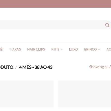
BÊ
TIARAS
HAIR CLIPS
KIT’S
LUXO
BRINCO
AC
RODUTO
/
4 MÊS - 38 AO 43
Showing all 3