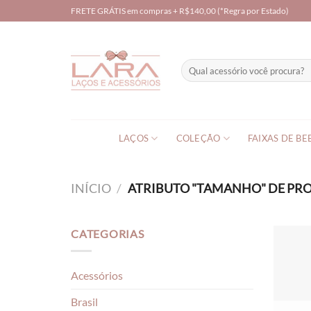
Skip
FRETE GRÁTIS em compras + R$140,00 (*Regra por Estado)
to
content
Pesquisar
por:
LAÇOS
COLEÇÃO
FAIXAS DE BE
INÍCIO
/
ATRIBUTO "TAMANHO" DE P
CATEGORIAS
Acessórios
Brasil