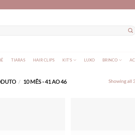
BÊ
TIARAS
HAIR CLIPS
KIT’S
LUXO
BRINCO
AC
RODUTO
/
10 MÊS - 41 AO 46
Showing all 3