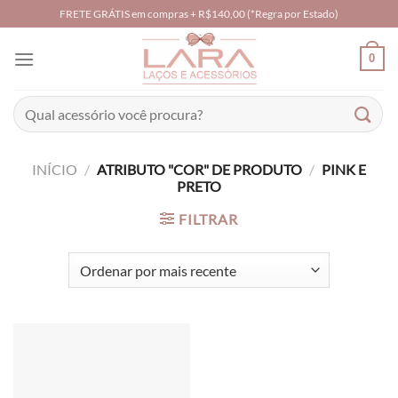
Skip
FRETE GRÁTIS em compras + R$140,00 (*Regra por Estado)
to
content
0
Pesquisar
por:
INÍCIO
/
ATRIBUTO "COR" DE PRODUTO
/
PINK E
PRETO
FILTRAR