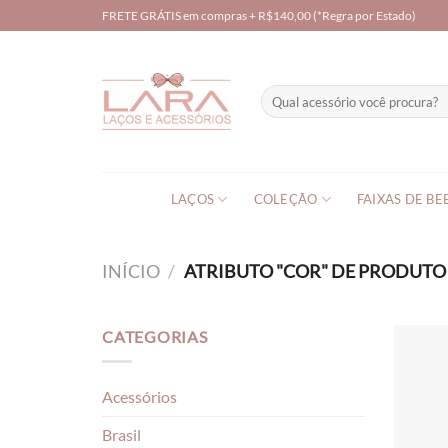
Skip
FRETE GRÁTIS em compras + R$140,00 (*Regra por Estado)
to
content
Pesquisar
por:
LAÇOS
COLEÇÃO
FAIXAS DE BE
INÍCIO
/
ATRIBUTO "COR" DE PRODUT
CATEGORIAS
Acessórios
Brasil