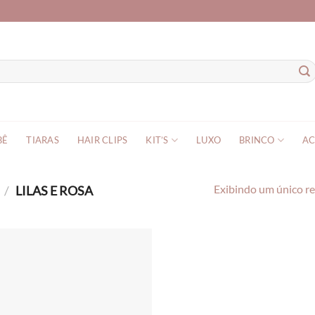
BÊ
TIARAS
HAIR CLIPS
KIT’S
LUXO
BRINCO
AC
O
/
LILAS E ROSA
Exibindo um único r