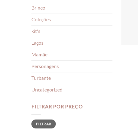
Brinco
Coleções
kit's
Laços
Mamãe
Personagens
Turbante
Uncategorized
FILTRAR POR PREÇO
Preço
Preço
FILTRAR
mínimo
máximo