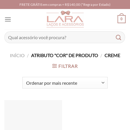
Skip
FRETE GRÁTIS em compras + R$140,00 (*Regra por Estado)
to
content
0
Pesquisar
por:
INÍCIO
/
ATRIBUTO "COR" DE PRODUTO
/
CREME
FILTRAR