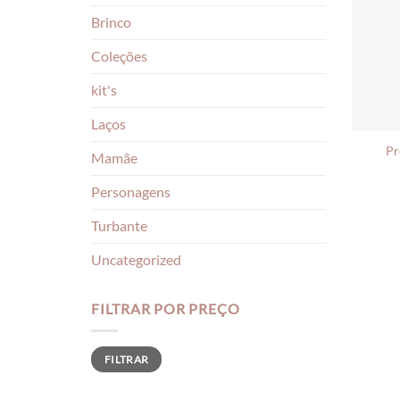
Brinco
Coleções
kit's
Laços
Pr
Mamãe
Personagens
Turbante
Uncategorized
FILTRAR POR PREÇO
Preço
Preço
FILTRAR
mínimo
máximo