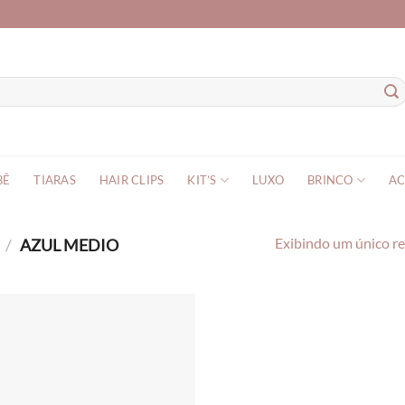
BÊ
TIARAS
HAIR CLIPS
KIT’S
LUXO
BRINCO
AC
O
/
AZUL MEDIO
Exibindo um único r