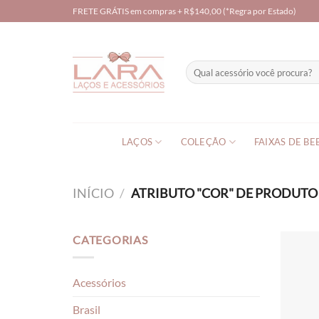
Skip
FRETE GRÁTIS em compras + R$140,00 (*Regra por Estado)
to
content
Pesquisar
por:
LAÇOS
COLEÇÃO
FAIXAS DE BE
INÍCIO
/
ATRIBUTO "COR" DE PRODUT
CATEGORIAS
Acessórios
Brasil