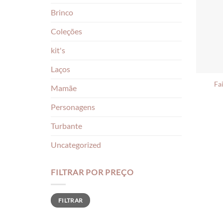
Brinco
Coleções
kit's
Laços
Fa
Mamãe
Personagens
Turbante
Uncategorized
FILTRAR POR PREÇO
Preço
Preço
FILTRAR
mínimo
máximo