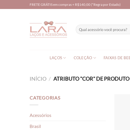
Skip
FRETE GRÁTIS em compras + R$140,00 (*Regra por Estado)
to
content
Pesquisar
por:
LAÇOS
COLEÇÃO
FAIXAS DE BE
INÍCIO
/
ATRIBUTO "COR" DE PRODUT
CATEGORIAS
Acessórios
Brasil