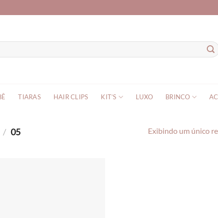
BÊ
TIARAS
HAIR CLIPS
KIT’S
LUXO
BRINCO
AC
O
/
05
Exibindo um único r